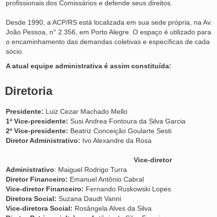
profissionais dos Comissários e defende seus direitos.
Desde 1990, a ACP/RS está localizada em sua sede própria, na Av.
João Pessoa, n° 2.356, em Porto Alegre. O espaço é utilizado para
o encaminhamento das demandas coletivas e específicas de cada
sócio.
A atual equipe administrativa é assim constituída:
Diretoria
Presidente:
Luiz Cezar Machado Mello
1ª Vice-presidente:
Susi Andrea Fontoura da Silva Garcia
2ª Vice-presidente:
Beatriz Conceição Goularte Sesti
Diretor Administrativo:
Ivo Alexandre da Rosa
Vice-diretor
Administrativo
: Maiguel Rodrigo Turra
Diretor Financeiro:
Emanuel Antônio Cabral
Vice-diretor Financeiro:
Fernando Ruskowski Lopes
Diretora Social:
Suzana Daudt Vanni
Vice-diretora Social:
Rosângela Alves da Silva