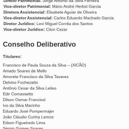
Diretor Patrimonial:
Jorge Antônio da Silva Ferreira
Vice-diretor Patrimonial:
Mário André Herbst Garcia
Diretora Assistencial:
Elisabete Aguiar de Oliveira
Vice-diretor Assistencial:
Carlos Eduardo Machado Garcia
Diretor Jurídico:
Levi Miguel Corrêa dos Santos
Vice-diretor Jurídico:
Cilon Cezar
Conselho Deliberativo
Titulares:
Francisco de Paula Souza da Silva – (XICÃO)
Amado Soares de Mello
Amorete Francisco da Silva Tavares
Delvino Fochezatto
Antônio Cesar da Silva Leites
Edir Comassetto
Dilson Osmar Franciosi
Ivo da Silva Marinho
Eduardo José Pompermajer
João Cláudio Cunha Lemos
Edson Figueiredo Lima
Sérgio Gomes Soares