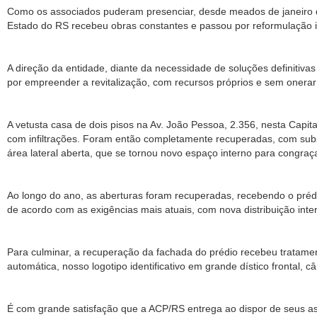
Como os associados puderam presenciar, desde meados de janeiro des
Estado do RS recebeu obras constantes e passou por reformulação i
A direção da entidade, diante da necessidade de soluções definitiva
por empreender a revitalização, com recursos próprios e sem onerar 
A vetusta casa de dois pisos na Av. João Pessoa, 2.356, nesta Capi
com infiltrações. Foram então completamente recuperadas, com subst
área lateral aberta, que se tornou novo espaço interno para congra
Ao longo do ano, as aberturas foram recuperadas, recebendo o prédio
de acordo com as exigências mais atuais, com nova distribuição inte
Para culminar, a recuperação da fachada do prédio recebeu tratame
automática, nosso logotipo identificativo em grande dístico frontal,
É com grande satisfação que a ACP/RS entrega ao dispor de seus ass