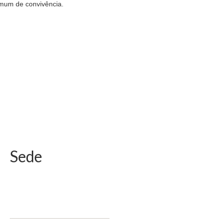
omum de convivência.
Sede
Av. João Pessoa, 2356, Azenha,
90040-001, Porto Alegre – RS –
BR.