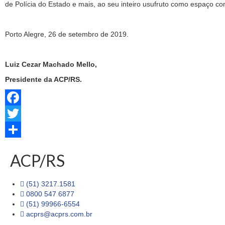
de Polícia do Estado e mais, ao seu inteiro usufruto como espaço c
Porto Alegre, 26 de setembro de 2019.
Luiz Cezar Machado Mello,
Presidente da ACP/RS.
Facebook
Twitter
Share
ACP/RS
(51) 3217.1581
0800 547 6877
(51) 99966-6554
acprs@acprs.com.br