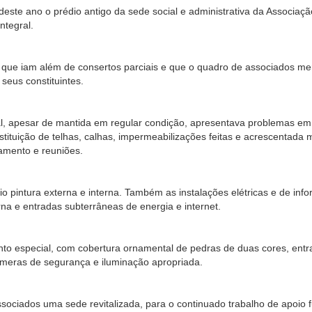
te ano o prédio antigo da sede social e administrativa da Associaçã
ntegral.
s que iam além de consertos parciais e que o quadro de associados me
seus constituintes.
tal, apesar de mantida em regular condição, apresentava problemas em
ituição de telhas, calhas, impermeabilizações feitas e acrescentada
çamento e reuniões.
 pintura externa e interna. Também as instalações elétricas e de infor
rna e entradas subterrâneas de energia e internet.
nto especial, com cobertura ornamental de pedras de duas cores, entr
 câmeras de segurança e iluminação apropriada.
ociados uma sede revitalizada, para o continuado trabalho de apoio 